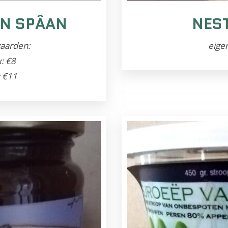
AN SPÂAN
NES
gaarden:
eige
: €8
€11