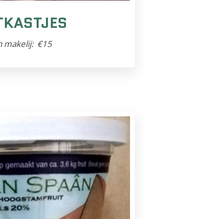
TKASTJES
n makelij: €15