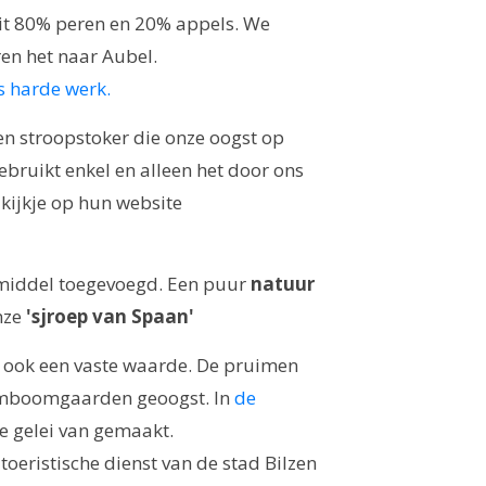
it 80% peren en 20% appels. We
ren het naar Aubel.
s harde werk.
en stroopstoker die onze oogst op
ebruikt enkel en alleen het door ons
kijkje op hun website
middel toegevoegd. Een puur
natuur
onze
'sjroep van Spaan'
 ook een vaste waarde. De pruimen
amboomgaarden geoogst. In
de
ke gelei van gemaakt.
 toeristische dienst van de stad Bilzen