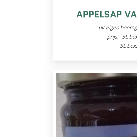
APPELSAP V
uit eigen boom
prijs:
3L box
5L box: 