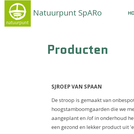
Natuurpunt SpARo
H
Producten
SJROEP VAN SPAAN
De stroop is gemaakt van onbespote
hoogstamboomgaarden die we met
aangeplant en /of in onderhoud h
een gezond en lekker product uit 'e